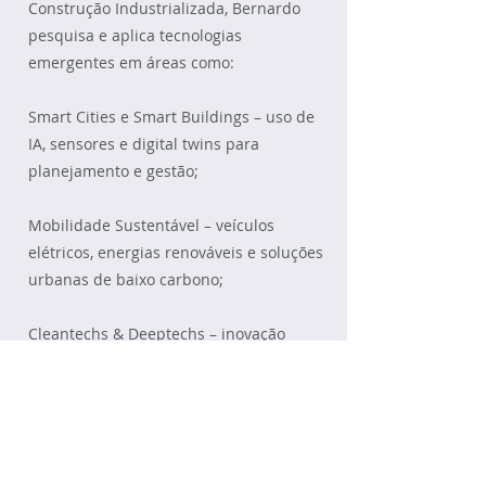
Construção Industrializada, Bernardo
pesquisa e aplica tecnologias
emergentes em áreas como:
Smart Cities e Smart Buildings – uso de
IA, sensores e digital twins para
planejamento e gestão;
Mobilidade Sustentável – veículos
elétricos, energias renováveis e soluções
urbanas de baixo carbono;
Cleantechs & Deeptechs – inovação
voltada à eficiência energética,
circularidade e sustentabilidade;
Novos Modelos de Negócio – integração
de fintechs, commtechs e plataformas