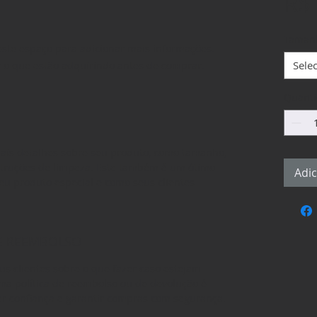
R$ 
Taman
este espaço para adicionar mais informações. 
Sele
o que estão adquirindo antes de comprar.
Quant
mais detalhes sobre seu produto, como tamanho,
nstruções de limpeza. Este também é um ótimo
Adic
seu produto especial e como seus clientes
 E REEMBOLSO
us clientes sobre o que fazer caso estejam
uma política de reembolso ou de devolução é
r confiança e garantir compras com segurança.