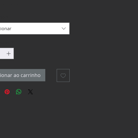
Preço
0,00
ho
*
cionar
idade
*
ionar ao carrinho