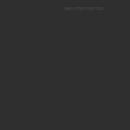
SKU: 217537123517253
Sou a descrição do produto. Use 
Os compradores gostam de saber 
DETALHES DO PRODUTO
Use este espaço para adicionar 
material, cuidados especiais e i
lugar para escrever o que torna 
podem se beneficiar deste item.
POLÍTICA DE DEVOLUÇÃO
Use este espaço para informar se
insatisfeitos com a compra. Ter 
uma ótima maneira de estabelece