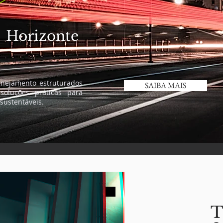
orizonte
anejamento estruturados
SAIBA MAIS
 soluções práticas para
sustentáveis.
T