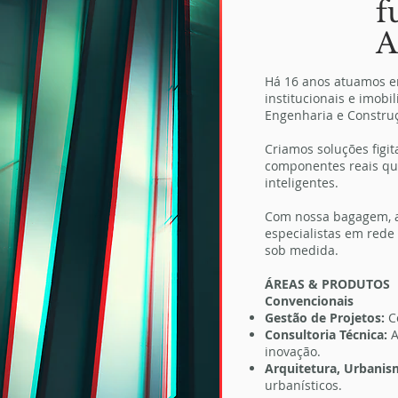
f
Há 16 anos atuamos em
institucionais e imobi
Engenharia e Construç
Criamos soluções figit
componentes reais que
inteligentes.
Com nossa bagagem, a
especialistas em rede
sob medida.
ÁREAS & PRODUTOS
Convencionais
Gestão de Projetos:
C
Consultoria Técnica:
A
inovação.
Arquitetura, Urbani
urbanísticos.