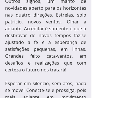
Outros signos, um manto de 
novidades aberto para os horizontes 
nas quatro direções. Estrelas, solo 
patrício, novos ventos. Olhar a 
adiante. Acreditar é somente o que o 
desbravar de novos tempos faz-se 
ajustado a fé e a esperança de 
satisfações pequenas, em linhas. 
Grandes feito cata-ventos, em 
desafios e realizações que com 
certeza o futuro nos tratará!  
Esperar em silêncio, sem atos, nada 
se move! Conecte-se e prossiga, pois 
mais adiante em movimento 
brasileiro as surpresas aparecerão. 
Não somente a mágica das letras e 
ações. Palavras de um mago em seu 
calabouço de ideias. 